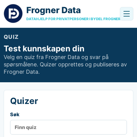
Frogner Data
DATAHJELP FOR PRIVATPERSONER I BYDEL FROGNER
QUIZ
Test kunnskapen din
Velg en quiz fra Frogner Data og svar på
spørsmålene. Quizer opprettes og publiseres av
Frogner Data.
Quizer
Søk