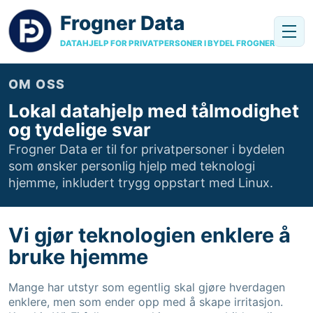
Frogner Data
DATAHJELP FOR PRIVATPERSONER I BYDEL FROGNER
OM OSS
Lokal datahjelp med tålmodighet
og tydelige svar
Frogner Data er til for privatpersoner i bydelen
som ønsker personlig hjelp med teknologi
hjemme, inkludert trygg oppstart med Linux.
Vi gjør teknologien enklere å
bruke hjemme
Mange har utstyr som egentlig skal gjøre hverdagen
enklere, men som ender opp med å skape irritasjon.